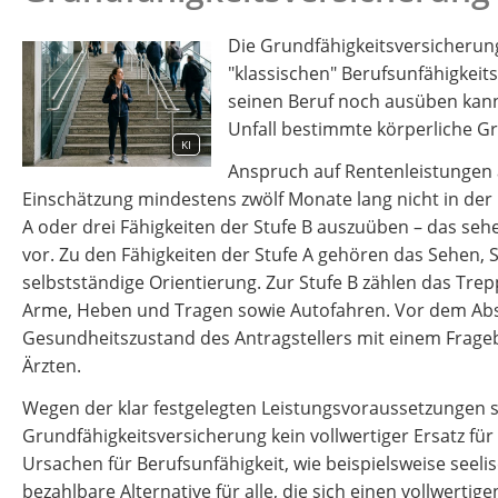
Die Grundfähigkeitsversicherun
"klassischen" Berufsunfähigkeits
seinen Beruf noch ausüben kann.
Unfall bestimmte körperliche Gr
KI
Anspruch auf Rentenleistungen 
Einschätzung mindestens zwölf Monate lang nicht in der L
A oder drei Fähigkeiten der Stufe B auszuüben – das seh
vor. Zu den Fähigkeiten der Stufe A gehören das Sehen
selbstständige Orientierung. Zur Stufe B zählen das Tre
Arme, Heben und Tragen sowie Autofahren. Vor dem Absc
Gesundheitszustand des Antragstellers mit einem Frag
Ärzten.
Wegen der klar festgelegten Leistungsvoraussetzungen si
Grundfähigkeitsversicherung kein vollwertiger Ersatz für
Ursachen für Berufsunfähigkeit, wie beispielsweise seelis
bezahlbare Alternative für alle, die sich einen vollwerti