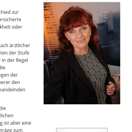
chied zur
ersicherte
kheit oder
ch ärztlicher
ten der Stufe
 in der Regel
die
egen der
herer den
ehandelnden
die
glichen
g ist aber eine
eiträge zum