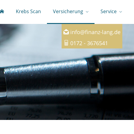
Krebs Scan
Versicherung
Service
03765 - 799 18 93
info@finanz-lang.de
0172 - 3676541