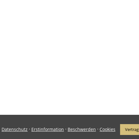
·
·
·
·
Datenschutz
Erstinformation
Beschwerden
Cookies
Vertrag